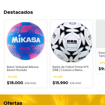
Destacados
Pelo
Temp
N°5 
-
32
Balón de Fútbol Prime N°5
Balon Voleyball Mikasa
$9
DRB | Costura a Mano
Beach Rosado
Reforzada (Cancha y
Entrenamiento)
-
6
%
OFF
-
5
%
OFF
$15.990
$18.000
$16.990
$18.990
Ofertas