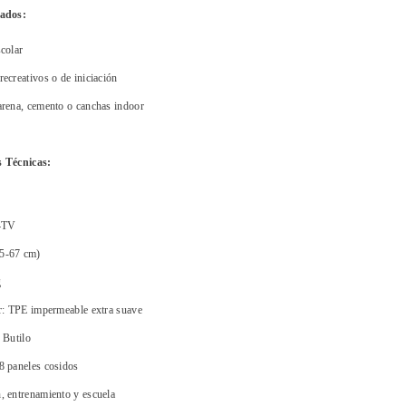
ados:
colar
ecreativos o de iniciación
arena, cemento o canchas indoor
s Técnicas:
4TV
5-67 cm)
g
or: TPE impermeable extra suave
 Butilo
8 paneles cosidos
, entrenamiento y escuela