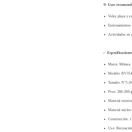
🎯
Usos recomend
Voley playa y es
Entrenamientos r
Actividades en 
✅
Especificacione
Marca: Mikasa
Modelo: BV35
Tamaño: N°5 (6
Peso: 260-280 
Material exteri
Material núcleo:
Construcción: 1
Uso: Recreación