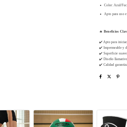
Color: Azul/Fuc
Apto para uso e
🔥
Beneficios Clav
✔️ Apto para inicia
✔️ Impermeable y d
✔️ Superficie suave,
✔️ Diseño llamativo
✔️ Calidad garanti