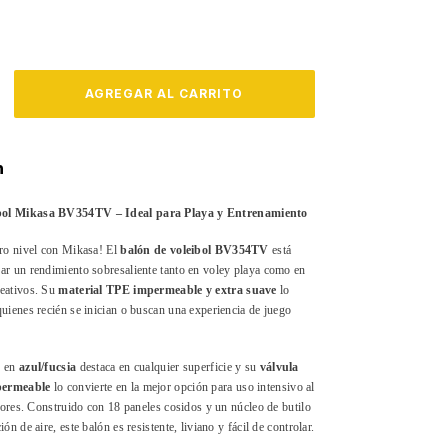
n
bol Mikasa BV354TV – Ideal para Playa y Entrenamiento
tro nivel con Mikasa! El
balón de voleibol BV354TV
está
ar un rendimiento sobresaliente tanto en voley playa como en
reativos. Su
material TPE impermeable y extra suave
lo
quienes recién se inician o buscan una experiencia de juego
.
o en
azul/fucsia
destaca en cualquier superficie y su
válvula
permeable
lo convierte en la mejor opción para uso intensivo al
eriores. Construido con 18 paneles cosidos y un núcleo de butilo
ión de aire, este balón es resistente, liviano y fácil de controlar.