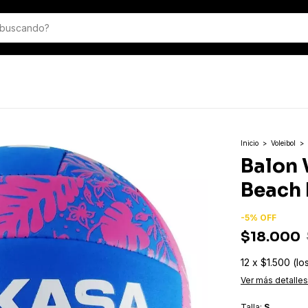
Inicio
>
Voleibol
>
Balon 
Beach
-
5
%
OFF
$18.000
12
x
$1.500 (lo
Ver más detalles
Talla:
S