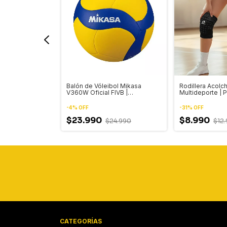
ol Playa Welstar
Balón de Vóleibol Mikasa
Rodillera Acol
Resistente al
V360W Oficial FIVB |
Multideporte | 
Entrenamiento y Competencia
Vóleibol Arque
-
4
%
OFF
-
31
%
OFF
$23.990
$8.990
$24.990
$12
CATEGORÍAS