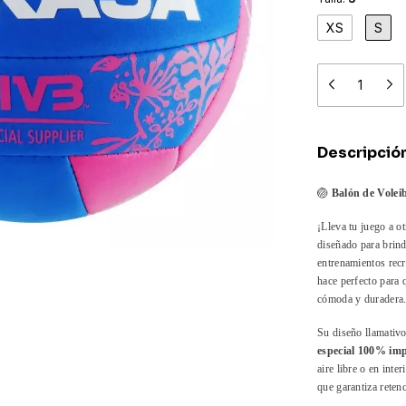
XS
S
Descripció
🏐
Balón de Volei
¡Lleva tu juego a o
diseñado para brind
entrenamientos rec
hace perfecto para 
cómoda y duradera
Su diseño llamativ
especial 100% im
aire libre o en int
que garantiza retenc