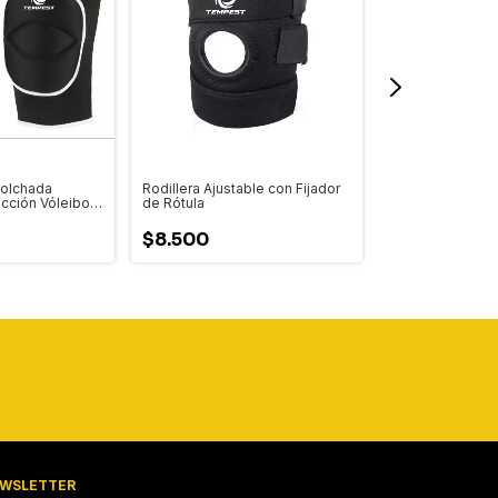
colchada
Rodillera Ajustable con Fijador
Pack 2 Tobillera
cción Vóleibol
de Rótula
Elásticas | Sopo
)
Compresión y P
$8.500
$6.990
WSLETTER